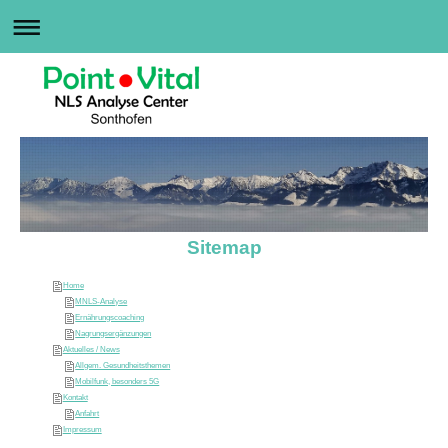
Sitemap
Home
MNLS-Analyse
Ernährungscoaching
Nagrungsergänzungen
Aktuelles / News
Allgem. Gesundheitsthemen
Mobilfunk, besonders 5G
Kontakt
Anfahrt
Impressum